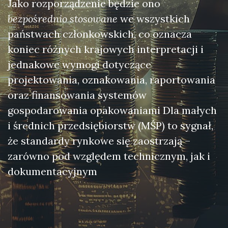
Jako rozporządzenie będzie ono
bezpośrednio stosowane
we wszystkich
państwach członkowskich, co oznacza
koniec różnych krajowych interpretacji i
jednakowe wymogi dotyczące
projektowania, oznakowania, raportowania
oraz finansowania systemów
gospodarowania opakowaniami Dla małych
i średnich przedsiębiorstw (MŚP) to sygnał,
że standardy rynkowe się zaostrzają –
zarówno pod względem technicznym, jak i
dokumentacyjnym