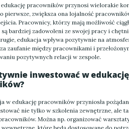
 edukację pracowników przynosi wielorakie kor
Po pierwsze, zwiększa ona lojalność pracownikó
dejścia. Pracownicy, którzy mają możliwość ciąg
ą bardziej zadowoleni ze swojej pracy i chętni
 drugie, edukacja wpływa pozytywnie na atmosfe
sza zaufanie między pracownikami i przełożony
waniu pozytywnych relacji w zespole.
ktywnie inwestować w edukację
ików?
ja w edukację pracowników przyniosła pożądane
stować nie tylko w szkolenia zewnętrzne, ale t
racowników. Można np. organizować warsztaty
a wewnętrzne, które będą dostosowane do potrz