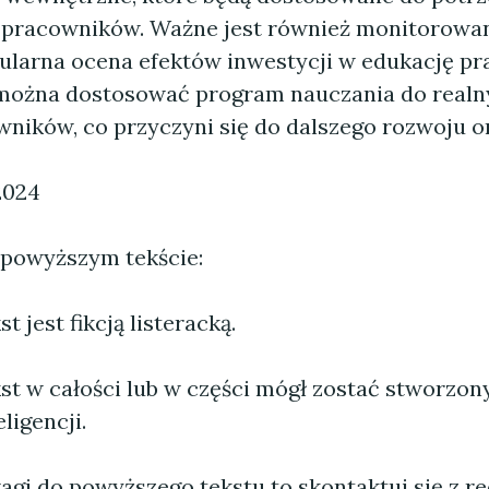
 pracowników. Ważne jest również monitorowa
gularna ocena efektów inwestycji w edukację p
można dostosować program nauczania do realn
wników, co przyczyni się do dalszego rozwoju or
2024
 powyższym tekście:
 jest fikcją listeracką.
st w całości lub w części mógł zostać stworzo
ligencji.
agi do powyższego tekstu to skontaktuj się z re