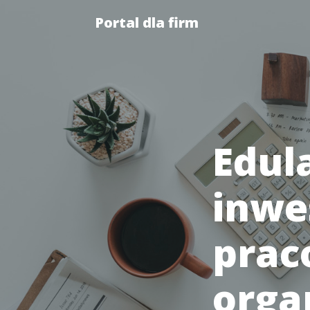
Portal dla firm
Edula
inwe
prac
organ