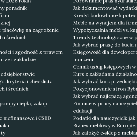
 w 2026 roku?
Porównanie pras hydraulic
ny poradnik
Jak dokumentować wydatki
firm
Kredyt budowlano-hipotec
cznej
Meble na wynajem dla firm:
ć placówkę na zagrożenie
Wypożyczalnia mebli vs. kup
h i średnich
Trendy technologiczne w p
Jak wybrać prasę do kucia
ności i zgodność z prawem
Księgowość dla deweloperó
rze i zakładzie
morzem
Cennik usług księgowych w 
edsiębiorstwie
Kurs z zakładania działaln
 kryteria i checklista
Jak wybrać kurs przedsiębi
h i średnich
Pozycjonowanie stron Rybni
Jak wybrać najlepszą agenc
 pompy ciepła, zakup
Finanse w pracy nauczycie
edukacji
e niefinansowe i CSRD
Podatki dla nauczycieli: jak
maku
Biznes meblowy w Europie:
sty
Jak założyć e‑sklep z mebla