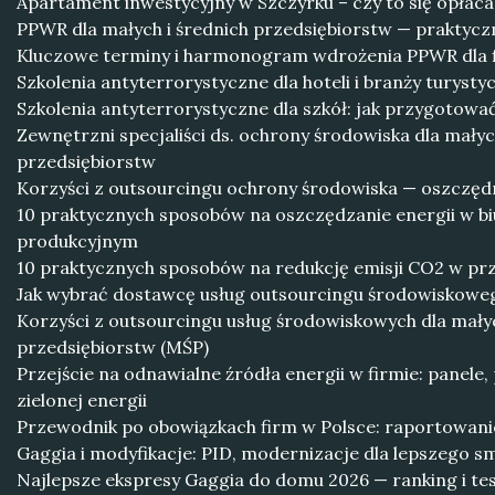
Apartament inwestycyjny w Szczyrku – czy to się opłaca
PPWR dla małych i średnich przedsiębiorstw — praktycz
Kluczowe terminy i harmonogram wdrożenia PPWR dla 
Szkolenia antyterrorystyczne dla hoteli i branży turysty
Szkolenia antyterrorystyczne dla szkół: jak przygotowa
Zewnętrzni specjaliści ds. ochrony środowiska dla małyc
przedsiębiorstw
Korzyści z outsourcingu ochrony środowiska — oszczęd
10 praktycznych sposobów na oszczędzanie energii w biu
produkcyjnym
10 praktycznych sposobów na redukcję emisji CO2 w prz
Jak wybrać dostawcę usług outsourcingu środowiskowego:
Korzyści z outsourcingu usług środowiskowych dla małyc
przedsiębiorstw (MŚP)
Przejście na odnawialne źródła energii w firmie: panele,
zielonej energii
Przewodnik po obowiązkach firm w Polsce: raportowani
Gaggia i modyfikacje: PID, modernizacje dla lepszego s
Najlepsze ekspresy Gaggia do domu 2026 — ranking i te