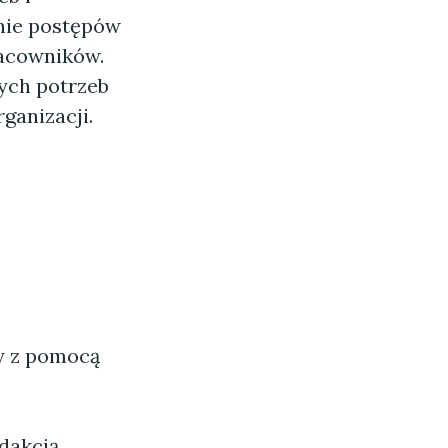
nie postępów
racowników.
ych potrzeb
ganizacji.
ny z pomocą
dakcją.