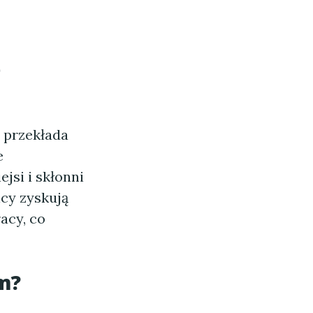
ę
a przekłada
e
jsi i skłonni
cy zyskują
acy, co
rm?