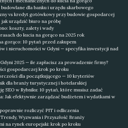
znych i mechanicznych do kucia na gorąco
 budowlane dla banku i urzędu skarbowego
zny vs kredyt gotówkowy przy budowie gospodarcej
 jak urządzić biuro na próbę
no: koszty, zalety i wady
rasach do kucia na gorąco na 2025 rok
 na gorąco: 10 pytań przed zakupem
w i nieruchomości w Gdyni — specyfika inwestycji nad
Gdyni 2025 — ile zapłacisz za prowadzenie firmy?
ości gospodarczej krok po kroku
orczości dla początkującego — 10 kryteriów
k dla branży turystycznej i hotelarskiej
ję SEO w Rybniku: 10 pytań, które musisz zadać
la: Jak efektywnie zarządzać budżetem i wydatkami w
 poprawnie rozliczyć PIT i odliczenia
 Trendy, Wyzwania i Przyszłość Branży
mi na rynek europejski: krok po kroku