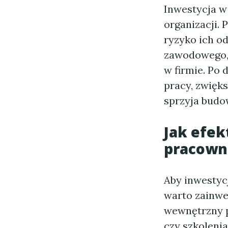
Inwestycja w
organizacji. 
ryzyko ich o
zawodowego, s
w firmie. Po
pracy, zwięk
sprzyja budo
Jak efe
pracown
Aby inwestyc
warto zainwe
wewnętrzny p
czy szkoleni