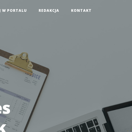
J W PORTALU
REDAKCJA
KONTAKT
es
k