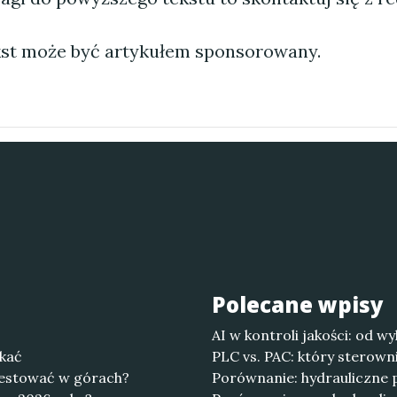
st może być artykułem sponsorowany.
Polecane wpisy
AI w kontroli jakości: od
skać
PLC vs. PAC: który sterowni
westować w górach?
Porównanie: hydrauliczne 