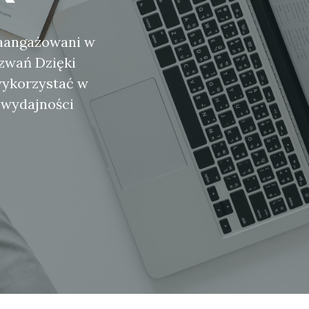
 zaangażowani w
zwań Dzięki
wykorzystać w
i wydajności