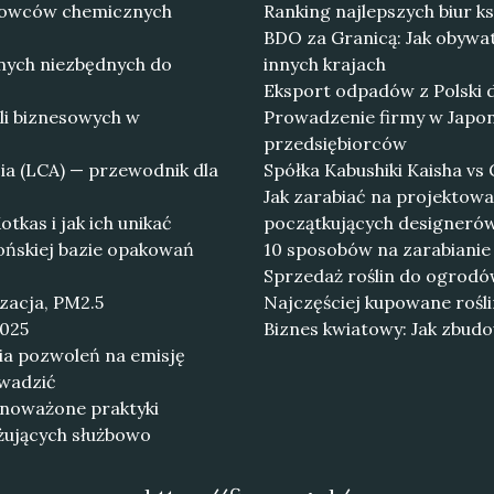
rowców chemicznych
Ranking najlepszych biur 
BDO za Granicą: Jak obywat
nych niezbędnych do
innych krajach
Eksport odpadów z Polski d
li biznesowych w
Prowadzenie firmy w Japon
przedsiębiorców
ia (LCA) — przewodnik dla
Spółka Kabushiki Kaisha vs
Jak zarabiać na projektowa
kas i jak ich unikać
początkujących designeró
ońskiej bazie opakowań
10 sposobów na zarabianie 
Sprzedaż roślin do ogrodów
izacja, PM2.5
Najczęściej kupowane rośl
2025
Biznes kwiatowy: Jak zbudo
ia pozwoleń na emisję
owadzić
wnoważone praktyki
żujących służbowo