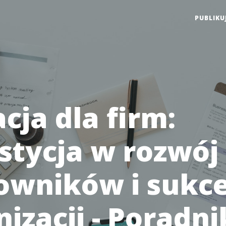
PUBLIKU
cja dla firm:
stycja w rozwój
owników i sukc
izacji - Poradni