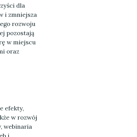
zyści dla
w i zmniejsza
łego rozwoju
ej pozostają
rę w miejscu
mi oraz
 efekty,
akże w rozwój
, webinaria
eb i