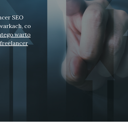
ancer SEO
warkach, co
atego warto
 freelancer