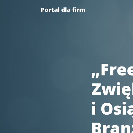
Portal dla firm
„Fre
Zwię
i Os
Bran