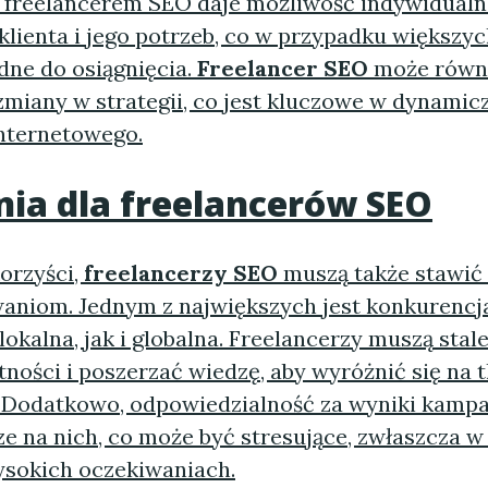
 freelancerem SEO daje możliwość indywidual
klienta i jego potrzeb, co w przypadku większyc
dne do osiągnięcia.
Freelancer SEO
może równi
miany w strategii, co jest kluczowe w dynamic
nternetowego.
ia dla
freelancerów SEO
orzyści,
freelancerzy SEO
muszą także stawić 
niom. Jednym z największych jest konkurencja
okalna, jak i globalna. Freelancerzy muszą stal
ności i poszerzać wiedzę, aby wyróżnić się na t
. Dodatkowo, odpowiedzialność za wyniki kamp
ze na nich, co może być stresujące, zwłaszcza 
ysokich oczekiwaniach.