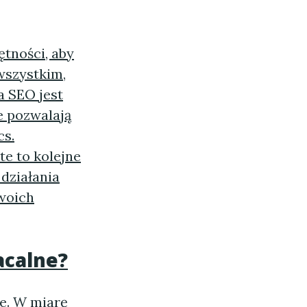
tności, aby
wszystkim,
ia
SEO
jest
e pozwalają
cs.
te to kolejne
działania
woich
acalne?
e
. W miarę