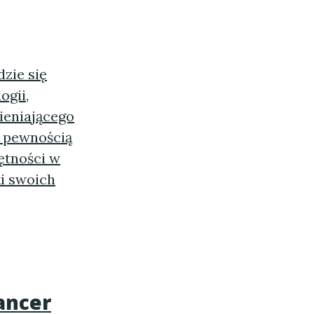
zie się
ogii,
ieniającego
 pewnością
ętności w
ki swoich
ancer