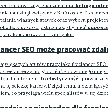
ęcej firm dostrzega znaczenie
marketingu inte
nie na usługi związane z SEO rośnie. Freelance
talania własnych stawek oraz wyboru projektów
obodę. Kluczowe jest jednak, aby mieć
odpowie
ci, aby konkurować na tym rynku.
lancer SEO może pracować zdal
 największych atutów pracy jako freelancer SEO
. Freelancerzy mogą działać z dowolnego miejsc
stęp do internetu. To
elastyczność
sprawia, że 
na tę ścieżkę kariery. Dzięki temu, można łączy
ciem
, co przyciąga wielu specjalistów w tej dzied
rzędzia są niezbędne dla freela