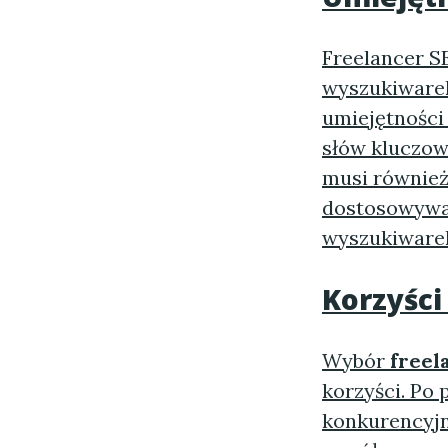
Freelancer S
wyszukiwarek
umiejętności
słów kluczowy
musi również
dostosowywać
wyszukiware
Korzyści
Wybór
freel
korzyści. Po 
konkurencyjn