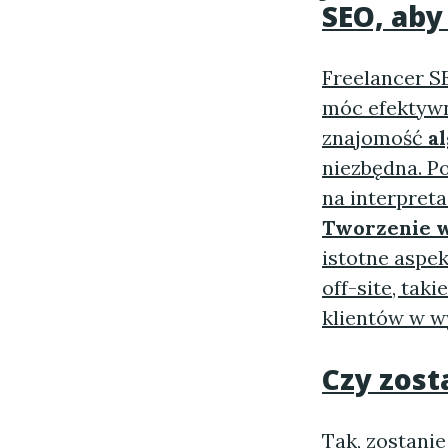
SEO, aby
Freelancer S
móc efektywn
znajomość
a
niezbędna. Po
na interpreta
Tworzenie w
istotne aspe
off-site, taki
klientów w w
Czy zost
Tak, zostani