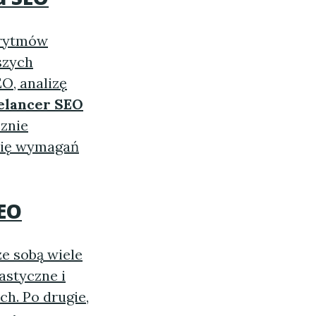
orytmów
szych
O, analizę
elancer SEO
cznie
się wymagań
EO
ze sobą wiele
lastyczne i
h. Po drugie,