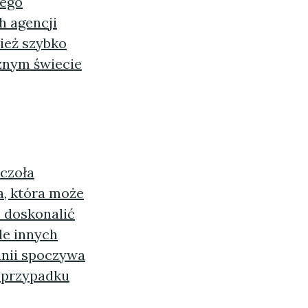
nego
h agencji
eż szybko
znym świecie
czoła
, która może
e doskonalić
le innych
anii spoczywa
w przypadku