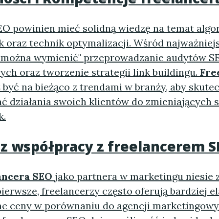
EO powinien mieć solidną wiedzę na temat alg
 oraz technik optymalizacji. Wśród najważniej
 można wymienić" przeprowadzanie audytów SE
ch oraz tworzenie strategii link buildingu.
Fre
 być na bieżąco z trendami w branży, aby skute
 działania swoich klientów do zmieniających 
k.
 z współpracy z
freelancerem S
ancera SEO
jako partnera w marketingu niesie 
pierwsze, freelancerzy często oferują bardziej e
e ceny w porównaniu do agencji marketingowyc