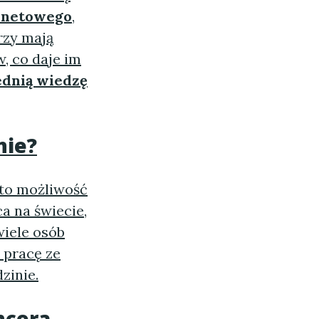
rnetowego
,
rzy mają
, co daje im
dnią wiedzę
nie?
 to możliwość
a na świecie,
wiele osób
ć pracę ze
zinie.
ncera