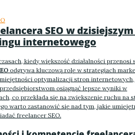
EO
eelancera SEO
w dzisiejszym
ingu internetowego
asach, kiedy większość działalności przenosi si
SEO
odgrywa kluczową rolę w strategiach mark
umiejętności optymalizacji stron internetowych,
rzedsiębiorstwom osiągnąć lepsze wyniki w
ch, co przekłada się na zwiększenie ruchu na s
ego warto zastanowić się nad tym, jakie umiejęt
iadać freelancer SEO.
ności i kompetencje
freelancer