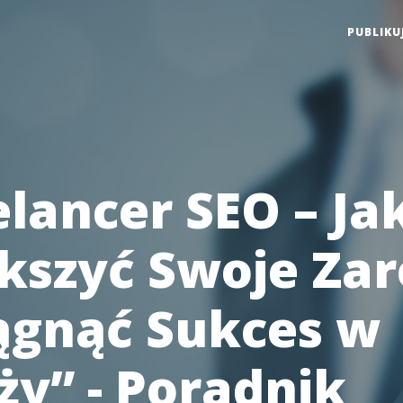
PUBLIKU
elancer SEO – Ja
kszyć Swoje Zar
iągnąć Sukces w
ży” - Poradnik