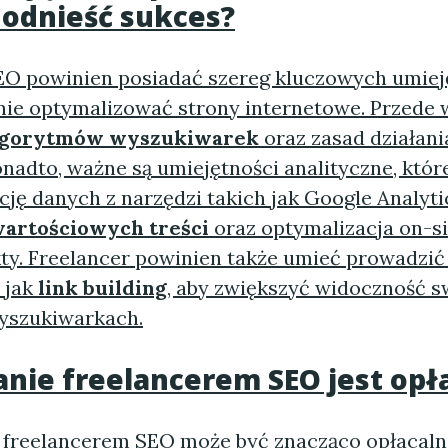
 odnieść sukces?
EO powinien posiadać szereg kluczowych umieję
ie optymalizować strony internetowe. Przede 
lgorytmów wyszukiwarek
oraz zasad działan
nadto, ważne są umiejętności analityczne, któr
cję danych z narzędzi takich jak Google Analyti
artościowych treści
oraz optymalizacja on-si
kty. Freelancer powinien także umieć prowadzić 
e jak
link building
, aby zwiększyć widoczność s
yszukiwarkach.
anie freelancerem SEO jest opł
e freelancerem SEO może być
znacząco opłacaln