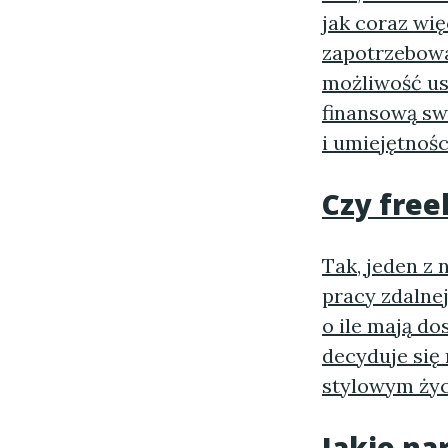
jak coraz wi
zapotrzebowa
możliwość us
finansową sw
i umiejętnoś
Czy free
Tak, jeden z
pracy zdalnej
o ile mają do
decyduje się 
stylowym ży
Jakie na