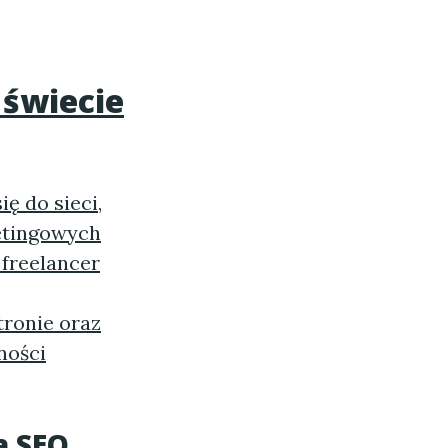
 świecie
ę do sieci,
etingowych
 freelancer
tronie oraz
ności
a SEO