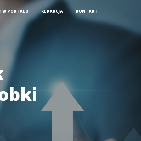
J W PORTALU
REDAKCJA
KONTAKT
k
obki