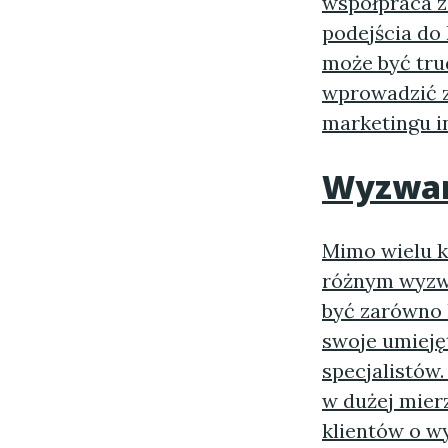
współpraca z
podejścia do 
może być tru
wprowadzić z
marketingu i
Wyzwan
Mimo wielu k
różnym wyzwa
być zarówno l
swoje umiejęt
specjalistów
w dużej mier
klientów o w