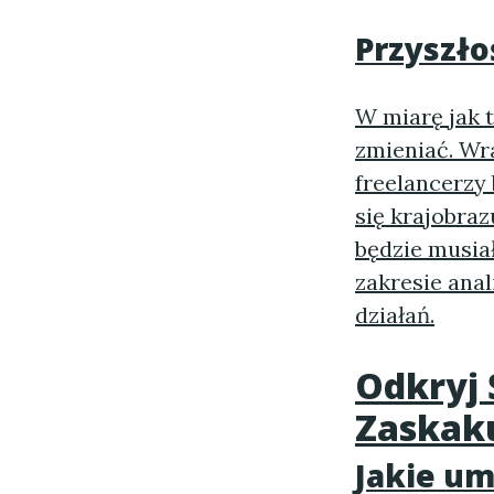
Przyszło
W miarę jak t
zmieniać. Wr
freelancerzy
się krajobra
będzie musia
zakresie ana
działań.
Odkryj 
Zaskaku
Jakie um