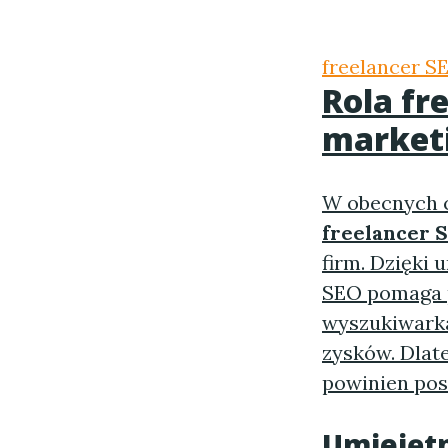
freelancer S
Rola
fr
market
W obecnych cz
freelancer 
firm. Dzięki 
SEO pomaga p
wyszukiwarka
zysków.
Dlat
powinien pos
Umiejęt