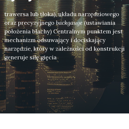
trawersa lub tłoka), układu narzędziowego
oraz precyzyjnego
backgauge
(ustawiania
położenia blachy) Centralnym punktem jest
mechanizm odsuwający i dociskający
narzędzie, który w zależności od konstrukcji
generuje siłę gięcia