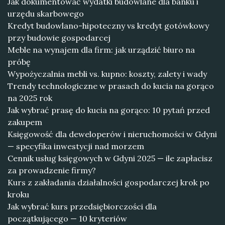
Jak dokumentować wydatki budowlane dla banku i
urzędu skarbowego
Kredyt budowlano-hipoteczny vs kredyt gotówkowy
przy budowie gospodarcej
Meble na wynajem dla firm: jak urządzić biuro na
próbę
Wypożyczalnia mebli vs. kupno: koszty, zalety i wady
Trendy technologiczne w prasach do kucia na gorąco
na 2025 rok
Jak wybrać prasę do kucia na gorąco: 10 pytań przed
zakupem
Księgowość dla deweloperów i nieruchomości w Gdyni
— specyfika inwestycji nad morzem
Cennik usług księgowych w Gdyni 2025 — ile zapłacisz
za prowadzenie firmy?
Kurs z zakładania działalności gospodarczej krok po
kroku
Jak wybrać kurs przedsiębiorczości dla
początkującego — 10 kryteriów