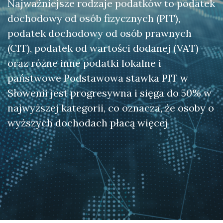
Najważniejsze rodzaje podatków to podatek
dochodowy od osób fizycznych (PIT),
podatek dochodowy od osób prawnych
(CIT), podatek od wartości dodanej (VAT)
oraz różne inne podatki lokalne i
państwowe Podstawowa stawka PIT w
Słowenii jest progresywna i sięga do 50% w
najwyższej kategorii, co oznacza, że osoby o
wyższych dochodach płacą więcej