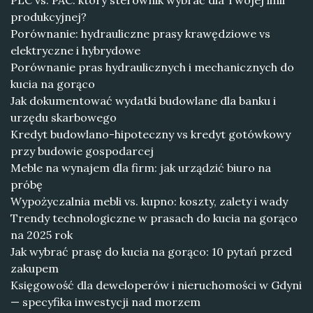
PLC vs. PAC: który sterownik wybrać dla Twojej linii
produkcyjnej?
Porównanie: hydrauliczne prasy krawędziowe vs
elektryczne i hybrydowe
Porównanie pras hydraulicznych i mechanicznych do
kucia na gorąco
Jak dokumentować wydatki budowlane dla banku i
urzędu skarbowego
Kredyt budowlano-hipoteczny vs kredyt gotówkowy
przy budowie gospodarcej
Meble na wynajem dla firm: jak urządzić biuro na
próbę
Wypożyczalnia mebli vs. kupno: koszty, zalety i wady
Trendy technologiczne w prasach do kucia na gorąco
na 2025 rok
Jak wybrać prasę do kucia na gorąco: 10 pytań przed
zakupem
Księgowość dla deweloperów i nieruchomości w Gdyni
— specyfika inwestycji nad morzem